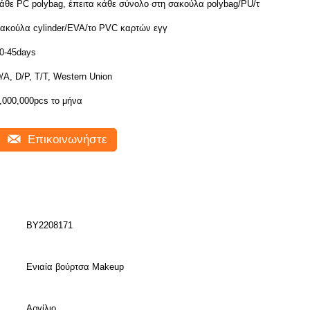
άθε PC polybag, έπειτα κάθε σύνολο στη σακούλα polybag/PU/τη
ακούλα cylinder/EVA/το PVC καρτών εγγ
0-45days
/A, D/P, T/T, Western Union
,000,000pcs το μήνα
Επικοινωνήστε
BY2208171
Ενιαία βούρτσα Makeup
Αργίλιο