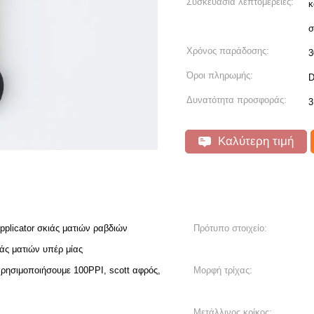
Συσκευασία λεπτομέρειες:
κ
σ
Χρόνος παράδοσης:
3
Όροι πληρωμής:
D
Δυνατότητα προσφοράς:
3
Καλύτερη τιμή
plicator σκιάς ματιών ραβδιών
Πρότυπο στοιχείο:
ς ματιών υπέρ μίας
ρησιμοποιήσουμε 100PPI, scott αφρός,
Μορφή τρίχας:
Μετάλλινος κρίκος: