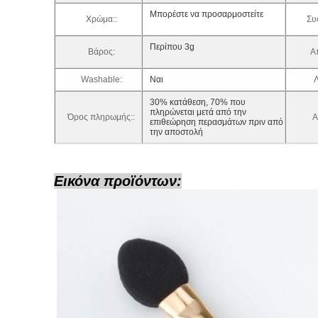
Μπορέστε να προσαρμοστείτε
Χρώμα::
Συ
Περίπου 3g
Βάρος:
Α
Washable:
Ναι
Λ
30% κατάθεση, 70% που
πληρώνεται μετά από την
Όρος πληρωμής::
Α
επιθεώρηση περασμάτων πριν από
την αποστολή
Εικόνα προϊόντων: