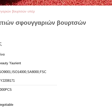
υγγαριών βουρτσών υπέρ
ματιών σφουγγαριών βουρτσών
ς
ίνα
eauty Yaurient
SO9001,ISO14000,SA8000,FSC
Y2208171
000PCS
egotiable