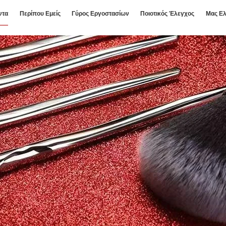
ντα
Περίπου Εμείς
Γύρος Εργοστασίων
Ποιοτικός Έλεγχος
Μας Ελ