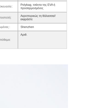
Polybag, τσάντα της EVA ή
σκευασία::
προσαρμοσμένος
Αεροπορικώς τη θάλασσα//
ποστολή:
εκφράστε
ιμένας::
Shenzhen
Αριθ.
πόθεμα: