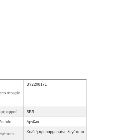
BY2208171
πο στοιχείο:
φή αφρού:
SBR
Ferrule:
Αργίλιο
Κενό ή προσαρμοσμένο λογότυπο
ογότυπο: