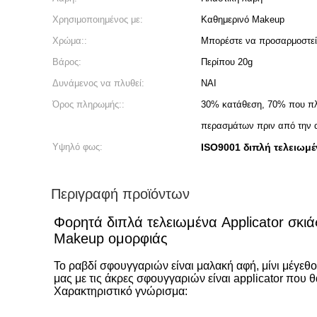
Χρησιμοποιημένος με:
Καθημερινό Makeup
Χρώμα::
Μπορέστε να προσαρμοστεί
Βάρος:
Περίπου 20g
Δυνάμενος να πλυθεί:
ΝΑΙ
Όρος πληρωμής::
30% κατάθεση, 70% που πλ
περασμάτων πριν από την 
Υψηλό φως:
ISO9001 διπλή τελειωμ
Περιγραφή προϊόντων
Φορητά διπλά τελειωμένα Applicator σκι
Makeup ομορφιάς
Το ραβδί σφουγγαριών είναι μαλακή αφή, μίνι μέγεθ
μας με τις άκρες σφουγγαριών είναι applicator που θ
Χαρακτηριστικό γνώρισμα: