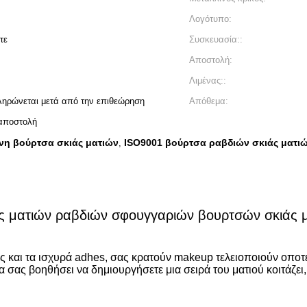
Λογότυπο:
τε
Συσκευασία::
Αποστολή:
Λιμένας::
ηρώνεται μετά από την επιθεώρηση
Απόθεμα:
αποστολή
ένη βούρτσα σκιάς ματιών
ISO9001 βούρτσα ραβδιών σκιάς ματι
,
άς ματιών ραβδιών σφουγγαριών βουρτσών σκιάς 
ος και τα ισχυρά adhes, σας κρατούν makeup τελειοποιούν οποτ
α σας βοηθήσει να δημιουργήσετε μια σειρά του ματιού κοιτάζει