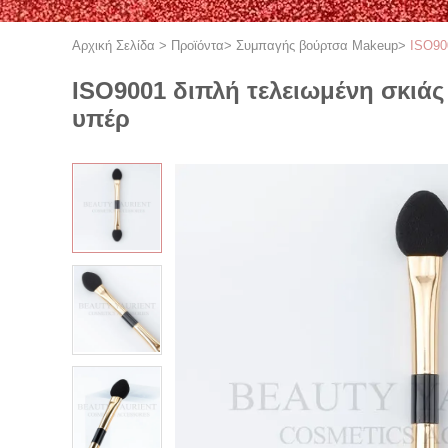
Αρχική Σελίδα
>
Προϊόντα
>
Συμπαγής βούρτσα Makeup
>
ISO90
ISO9001 διπλή τελειωμένη σκιά
υπέρ