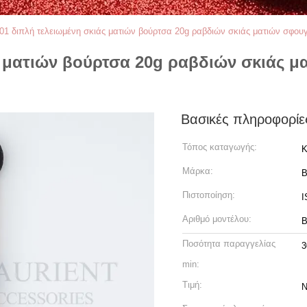
01 διπλή τελειωμένη σκιάς ματιών βούρτσα 20g ραβδιών σκιάς ματιών σφο
ς ματιών βούρτσα 20g ραβδιών σκιάς 
Βασικές πληροφορίε
Τόπος καταγωγής:
Κ
Μάρκα:
B
Πιστοποίηση:
I
Αριθμό μοντέλου:
B
Ποσότητα παραγγελίας
3
min:
Τιμή:
N