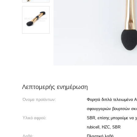
Λεπτομερής ενημέρωση
Όνομα προϊόντων:
Φορητά διπλά τελειωμένα Ap
σφουγγαριών βουρτσών σκιά
Υλικό αφρού:
SBR, επίσης μπορούμε να χ
rubicell, HZC, SBR
Λαβή:
Πλαστική λαβή